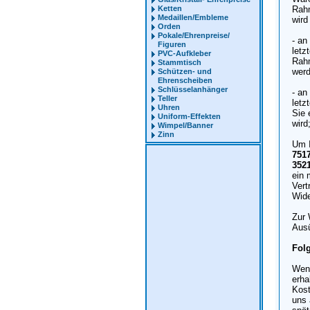
Ketten
Rahm
Medaillen/Embleme
wird
Orden
Pokale/Ehrenpreise/
- an
Figuren
letz
PVC-Aufkleber
Rahm
Stammtisch
werd
Schützen- und
Ehrenscheiben
Schlüsselanhänger
- an
Teller
letz
Uhren
Sie 
Uniform-Effekten
wird
Wimpel/Banner
Zinn
Um I
751
352
ein 
Vert
Wide
Zur 
Ausü
Fol
Wenn
erha
Kost
uns 