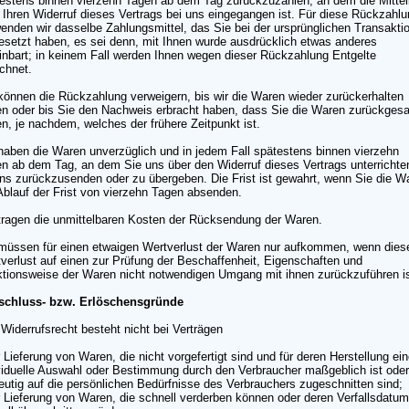
estens binnen vierzehn Tagen ab dem Tag zurückzuzahlen, an dem die Mittei
 Ihren Widerruf dieses Vertrags bei uns eingegangen ist. Für diese Rückzahl
enden wir dasselbe Zahlungsmittel, das Sie bei der ursprünglichen Transakti
esetzt haben, es sei denn, mit Ihnen wurde ausdrücklich etwas anderes
inbart; in keinem Fall werden Ihnen wegen dieser Rückzahlung Entgelte
chnet.
können die Rückzahlung verweigern, bis wir die Waren wieder zurückerhalten
n oder bis Sie den Nachweis erbracht haben, dass Sie die Waren zurückges
n, je nachdem, welches der frühere Zeitpunkt ist.
haben die Waren unverzüglich und in jedem Fall spätestens binnen vierzehn
n ab dem Tag, an dem Sie uns über den Widerruf dieses Vertrags unterrichte
ns zurückzusenden oder zu übergeben. Die Frist ist gewahrt, wenn Sie die W
Ablauf der Frist von vierzehn Tagen absenden.
tragen die unmittelbaren Kosten der Rücksendung der Waren.
müssen für einen etwaigen Wertverlust der Waren nur aufkommen, wenn dies
verlust auf einen zur Prüfung der Beschaffenheit, Eigenschaften und
tionsweise der Waren nicht notwendigen Umgang mit ihnen zurückzuführen is
schluss- bzw. Erlöschensgründe
Widerrufsrecht besteht nicht bei Verträgen
r Lieferung von Waren, die nicht vorgefertigt sind und für deren Herstellung ei
viduelle Auswahl oder Bestimmung durch den Verbraucher maßgeblich ist oder
eutig auf die persönlichen Bedürfnisse des Verbrauchers zugeschnitten sind;
r Lieferung von Waren, die schnell verderben können oder deren Verfallsdatu