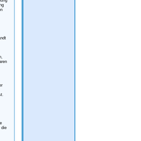
lung
ung
on
andt
n,
aren
er
t.
ne
 die
m