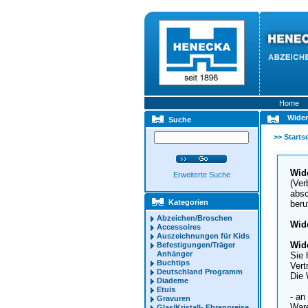
Home
Wider
Suche
>>
Startse
Wide
Erweiterte Suche
(Ver
absc
Kategorien
beru
Abzeichen/Broschen
Wid
Accessoires
Auszeichnungen für Kids
Wid
Befestigungen/Träger
Anhänger
Sie 
Buchtips
Vert
Deutschland Programm
Die 
Diademe
Etuis
- an
Gravuren
Ware
Glas/Kristall- Ehrenpreise