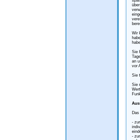
spät
über
verw
eing
vere
bere
Wir 
habe
habe
Sie 
Tage
an u
vor 
Sie 
Sie 
Wert
Funk
Aus
Das 
- zu
indi
eind
- zu