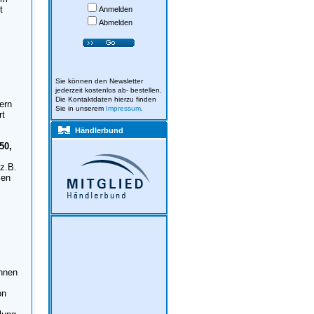
t
Anmelden
Abmelden
Sie können den Newsletter
jederzeit kostenlos ab- bestellen.
Die Kontaktdaten hierzu finden
ern
Sie in unserem
Impressum
.
rt
Händlerbund
50,
(z.B.
sen
Ihnen
on