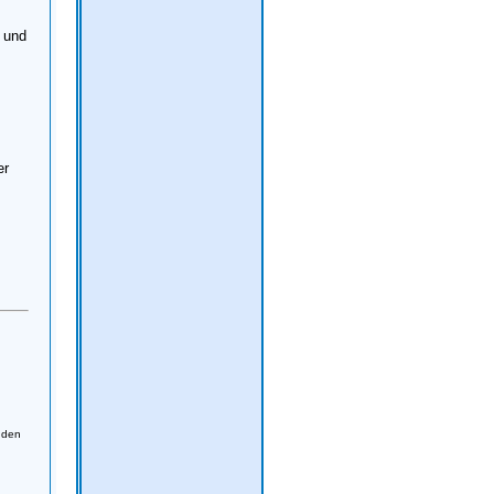
n und
er
s
:
enden