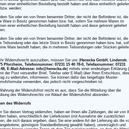
en einer einheitlichen Bestellung bestellt haben und diese einheitlich geliefer
 bzw. werden;
 dem Sie oder ein von Ihnen benannter Dritter, der nicht der Beförderer ist, die
te Ware in Besitz genommen haben bzw. hat, sofern Sie mehrere Waren im
en einer einheitlichen Bestellung bestellt haben und diese getrennt geliefert
en;
 dem Sie oder ein von Ihnen benannter Dritter, der nicht der Beförderer ist, die
te Teilsendung oder das letzte Stück in Besitz genommen haben bzw. hat, sof
eine Ware bestellt haben, die in mehreren Teilsendungen oder Stücken geliefe
;
hr Widerrufsrecht auszuüben, müssen Sie uns (
Henecka GmbH, Lindenstr. 
75 Pforzheim, Telefonnummer: 07231 15 40 78-0, Telefaxnummer: 07231
148, E-Mail-Adresse: info@henecka.de
) mittels einer eindeutigen Erklärung 
mit der Post versandter Brief, Telefax oder E-Mail) über Ihren Entschluss, die
rag zu widerrufen, informieren. Sie können dafür das beigefügte Muster-
rrufsformular verwenden, das jedoch nicht vorgeschrieben ist.
Wahrung der Widerrufsfrist reicht es aus, dass Sie die Mitteilung über die
bung des Widerrufsrechts vor Ablauf der Widerrufsfrist absenden.
gen des Widerrufs
 Sie diesen Vertrag widerrufen, haben wir Ihnen alle Zahlungen, die wir von 
lten haben, einschließlich der Lieferkosten (mit Ausnahme der zusätzlichen
en, die sich daraus ergeben, dass Sie eine andere Art der Lieferung als die v
angebotene, günstigste Standardlieferung gewählt haben), unverzüglich und