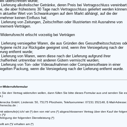
ell überschritten würde;
r Lieferung alkoholischer Getränke, deren Preis bei Vertragsschluss vereinbart
e, die aber frühestens 30 Tage nach Vertragsschluss geliefert werden könne
n aktueller Wert von Schwankungen auf dem Markt abhängt, auf die der
rnehmer keinen Einfluss hat;
r Lieferung von Zeitungen, Zeitschriften oder Illustrierten mit Ausnahme von
nnement-Verträgen.
Widerrufsrecht erlischt vorzeitig bei Verträgen
r Lieferung versiegelter Waren, die aus Gründen des Gesundheitsschutzes od
Hygiene nicht zur Rückgabe geeignet sind, wenn ihre Versiegelung nach der
erung entfernt wurde;
r Lieferung von Waren, wenn diese nach der Lieferung aufgrund ihrer
haffenheit untrennbar mit anderen Gütern vermischt wurden;
r Lieferung von Ton- oder Videoaufnahmen oder Computersoftware in einer
iegelten Packung, wenn die Versiegelung nach der Lieferung entfernt wurde.
r-Widerrufsformular
 Sie den Vertrag widerrufen wollen, dann füllen Sie bitte dieses Formular aus und senden Sie e
k.)
Henecka GmbH, Lindenstr. 50, 75175 Pforzheim, Telefaxnummer: 07231 352148, E-Mail-Adresse
@henecka.de :
rmit widerrufe(n) ich/ wir (*) den von mir/ uns (*) abgeschlossenen Vertrag über den Kauf der folg
 (*)/
rbringung der folgenden Dienstleistung (*)
ellt am (*)/ erhalten am (*)