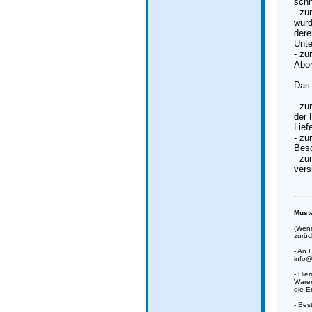
schn
- zu
wurd
dere
Unte
- zu
Abo
Das 
- zu
der 
Lief
- zu
Besc
- zu
vers
Muste
(Wenn
zurüc
- An 
info
- Hie
Waren
die E
- Best