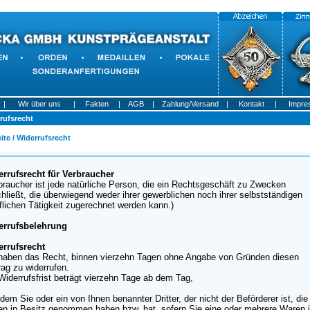
|
Wir über uns
|
Fakten
|
AGB
|
Zahlung/Versand
|
Kontakt
|
Impre
rufsrecht
ite
/ Widerrufsrecht
rrufsrecht für Verbraucher
braucher ist jede natürliche Person, die ein Rechtsgeschäft zu Zwecken
hließt, die überwiegend weder ihrer gewerblichen noch ihrer selbstständigen
flichen Tätigkeit zugerechnet werden kann.)
errufsbelehrung
errufsrecht
haben das Recht, binnen vierzehn Tagen ohne Angabe von Gründen diesen
rag zu widerrufen.
Widerrufsfrist beträgt vierzehn Tage ab dem Tag,
 dem Sie oder ein von Ihnen benannter Dritter, der nicht der Beförderer ist, die
n in Besitz genommen haben bzw. hat, sofern Sie eine oder mehrere Waren 