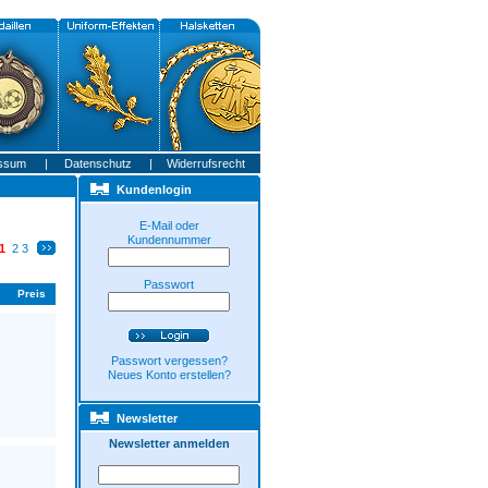
ssum
|
Datenschutz
|
Widerrufsrecht
Kundenlogin
E-Mail oder
Kundennummer
1
2
3
Passwort
Preis
Passwort vergessen?
Neues Konto erstellen?
Newsletter
Newsletter anmelden