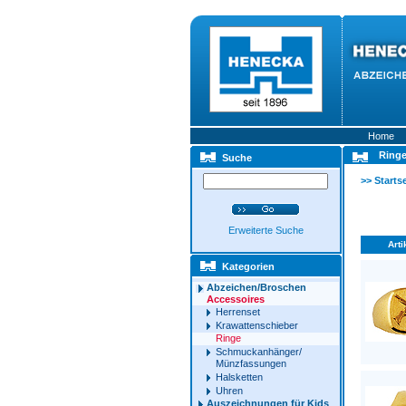
Home
Ring
Suche
>>
Startse
Erweiterte Suche
Arti
Kategorien
Abzeichen/Broschen
Accessoires
Herrenset
Krawattenschieber
Ringe
Schmuckanhänger/
Münzfassungen
Halsketten
Uhren
Auszeichnungen für Kids