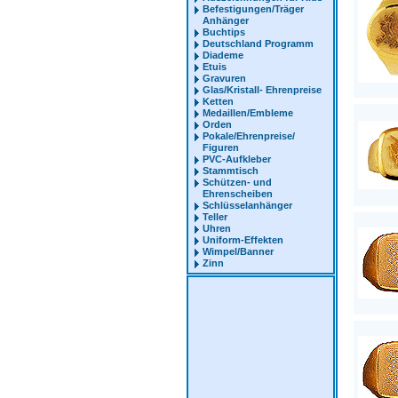
Befestigungen/Träger
Anhänger
Buchtips
Deutschland Programm
Diademe
Etuis
Gravuren
Glas/Kristall- Ehrenpreise
Ketten
Medaillen/Embleme
Orden
Pokale/Ehrenpreise/
Figuren
PVC-Aufkleber
Stammtisch
Schützen- und
Ehrenscheiben
Schlüsselanhänger
Teller
Uhren
Uniform-Effekten
Wimpel/Banner
Zinn