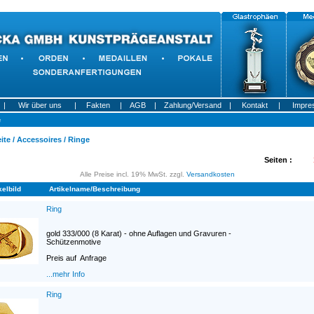
|
Wir über uns
|
Fakten
|
AGB
|
Zahlung/Versand
|
Kontakt
|
Impre
e
ite
/
Accessoires
/
Ringe
Seiten :
Alle Preise incl. 19% MwSt. zzgl.
Versandkosten
kelbild
Artikelname/Beschreibung
Ring
gold 333/000 (8 Karat) - ohne Auflagen und Gravuren -
Schützenmotive
Preis auf Anfrage
...mehr Info
Ring