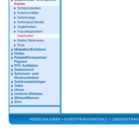
Ketten
Schützenketten
Kettenschilder
Kettenstege
Kettenquerbänder
Anglerketten
Faschingsketten
Halsketten
Ketten Meterware
Etuis
Medaillen/Embleme
Orden
Pokale/Ehrenpreise/
Figuren
PVC-Aufkleber
Stammtisch
Schützen- und
Ehrenscheiben
Schlüsselanhänger
Teller
Uhren
Uniform-Effekten
Wimpel/Banner
Zinn
HENECKA GMBH • KUNSTPRÄGEANSTALT • LINDENSTRASSE 50