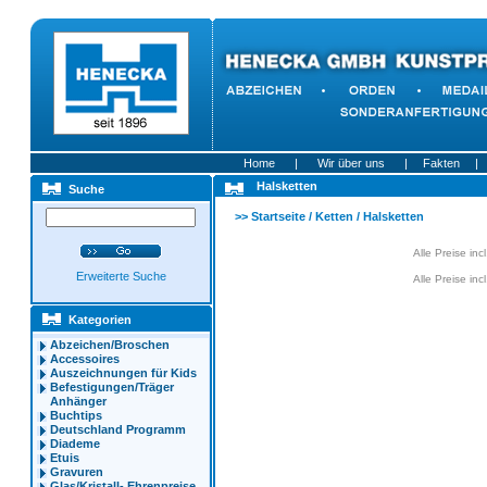
Home
|
Wir über uns
|
Fakten
|
Halsketten
Suche
>>
Startseite
/
Ketten
/
Halsketten
Alle Preise in
Erweiterte Suche
Alle Preise in
Kategorien
Abzeichen/Broschen
Accessoires
Auszeichnungen für Kids
Befestigungen/Träger
Anhänger
Buchtips
Deutschland Programm
Diademe
Etuis
Gravuren
Glas/Kristall- Ehrenpreise