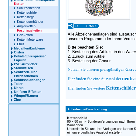
Ketten
Schützenketten
Kettenschilder
Kettenstege
Kettenquerbänder
Anglerketten
Faschingsketten
Alle Abzeichenauflagen sind austausc
Halsketten
unserem Programm oder Ihrem Vereins
Ketten Meterware
Etuis
Bitte beachten Sie:
Medaillen/Embleme
1. Bestellung des Artikels in den Ware
Orden
2. Zurück zum Artikel
Pokale/Ehrenpreise/
Figuren
3. Bestellung der Gravur
PVC-Aufkleber
Stammtisch
Nutzen Sie unseren preisgünstigen
Gravu
Schützen- und
Ehrenscheiben
neutra
Hier finden Sie eine Auswahl der
Schlüsselanhänger
Teller
Kettenschilder
Uhren
Hier finden Sie weitere
Uniform-Effekten
Wimpel/Banner
Zinn
Artikelname/Beschreibung
Kettenschild
90 x 80 mm - Sonderanfertigungen nach Ihren
Wünschen
Übermitteln Sie uns Ihre Vorlagen und lassen S
ein unverbindliches Angebot erstellen.