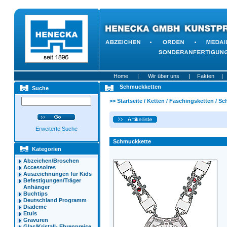
Home
|
Wir über uns
|
Fakten
|
Schmuckketten
Suche
>>
Startseite
/
Ketten
/
Faschingsketten
/
Sc
Erweiterte Suche
Schmuckkette
Kategorien
Abzeichen/Broschen
Accessoires
Auszeichnungen für Kids
Befestigungen/Träger
Anhänger
Buchtips
Deutschland Programm
Diademe
Etuis
Gravuren
Glas/Kristall- Ehrenpreise