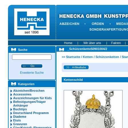
Home
|
Wir über uns
|
Fakten
|
_Schützenkette50901004/2
Suche
>>
Startseite
/
Ketten
/
Schützenketten
/
Sta
Erweiterte Suche
Kettenschild
Kategorien
Abzeichen/Broschen
Accessoires
Auszeichnungen für Kids
Befestigungen/Träger
Anhänger
Buchtips
Deutschland Programm
Diademe
Etuis
Gravuren
Glas/Kristall- Ehrenpreise