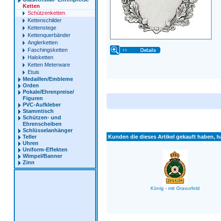
Ketten
Schützenketten
Kettenschilder
Kettenstege
Kettenquerbänder
Anglerketten
Faschingsketten
Halsketten
Ketten Meterware
Etuis
Medaillen/Embleme
Orden
Pokale/Ehrenpreise/
Figuren
PVC-Aufkleber
Stammtisch
Schützen- und
Ehrenscheiben
Schlüsselanhänger
Teller
Kunden die dieses Artikel gekauft haben, ha
Uhren
Uniform-Effekten
Wimpel/Banner
Zinn
König - mit Gravurfeld