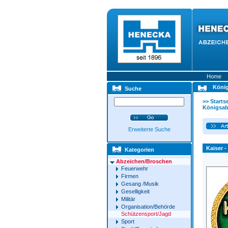
Home
Köni
Suche
>>
Startse
Königsab
Erweiterte Suche
Kaiser -
Kategorien
Abzeichen/Broschen
Feuerwehr
Firmen
Gesang /Musik
Geselligkeit
Militär
Organisation/Behörde
Schützensport/Jagd
Sport