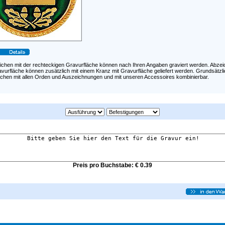
ichen mit der rechteckigen Gravurfläche können nach Ihren Angaben graviert werden. Abze
vurfläche können zusätzlich mit einem Kranz mit Gravurfläche geliefert werden. Grundsätzli
ichen mit allen Orden und Auszeichnungen und mit unseren Accessoires kombinierbar.
Preis pro Buchstabe: € 0.39