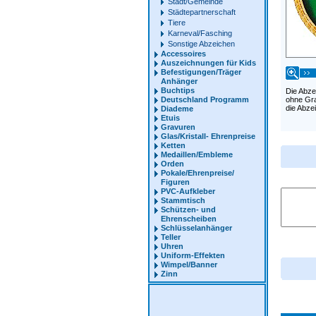
Stadt/Gemeinde
Städtepartnerschaft
Tiere
Karneval/Fasching
Sonstige Abzeichen
Accessoires
Auszeichnungen für Kids
Befestigungen/Träger
Anhänger
Buchtips
Die Abze
Deutschland Programm
ohne Gra
die Abze
Diademe
Etuis
Gravuren
Glas/Kristall- Ehrenpreise
Ketten
Medaillen/Embleme
Orden
Pokale/Ehrenpreise/
Figuren
PVC-Aufkleber
Stammtisch
Schützen- und
Ehrenscheiben
Schlüsselanhänger
Teller
Uhren
Uniform-Effekten
Wimpel/Banner
Zinn