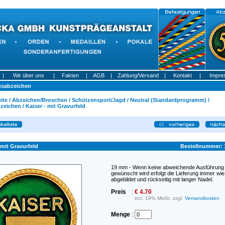
|
Wir über uns
|
Fakten
|
AGB
|
Zahlung/Versand
|
Kontakt
|
Impre
gsabzeichen
ite
/
Abzeichen/Broschen
/
Schützensport/Jagd
/
Neutral (Standardprogramm)
/
zeichen
/
Kaiser - mit Gravurfeld
 mit Gravurfeld
Bestellnummer: 
19 mm - Wenn keine abweichende Ausführung
gewünscht wird erfolgt die Lieferung immer wie
abgebildet und rückseitig mit langer Nadel.
Preis
:
€ 4.70
incl. 19% MwSt. zzgl.
Versandkosten
Menge
: