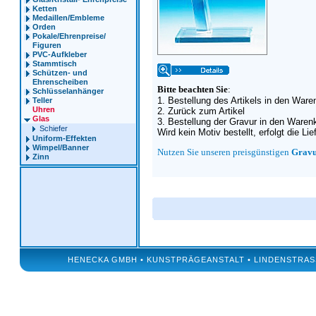
Ketten
Medaillen/Embleme
Orden
Pokale/Ehrenpreise/
Figuren
PVC-Aufkleber
Stammtisch
Schützen- und
Ehrenscheiben
Bitte beachten Sie
:
Schlüsselanhänger
1. Bestellung des Artikels in den Ware
Teller
Uhren
2. Zurück zum Artikel
Glas
3. Bestellung der Gravur in den Waren
Schiefer
Wird kein Motiv bestellt, erfolgt die Li
Uniform-Effekten
Wimpel/Banner
Nutzen Sie unseren preisgünstigen
Gravu
Zinn
HENECKA GMBH • KUNSTPRÄGEANSTALT • LINDENSTRASSE 50