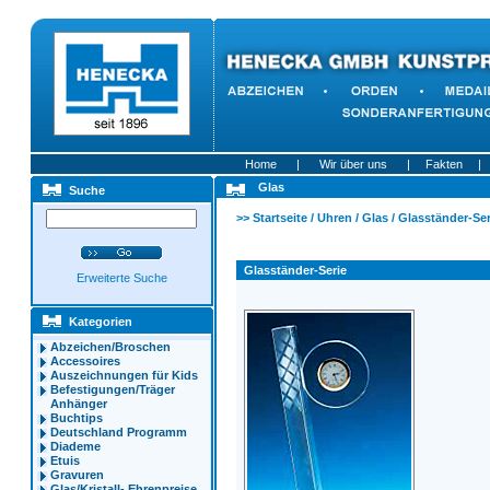
Home
|
Wir über uns
|
Fakten
|
Glas
Suche
>>
Startseite
/
Uhren
/
Glas
/
Glasständer-Ser
Glasständer-Serie
Erweiterte Suche
Kategorien
Abzeichen/Broschen
Accessoires
Auszeichnungen für Kids
Befestigungen/Träger
Anhänger
Buchtips
Deutschland Programm
Diademe
Etuis
Gravuren
Glas/Kristall- Ehrenpreise