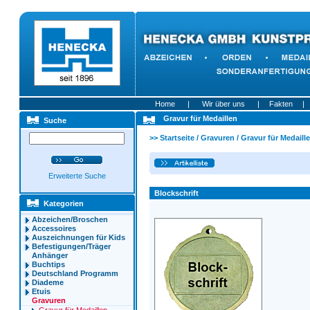
Home
|
Wir über uns
|
Fakten
|
Gravur für Medaillen
Suche
>>
Startseite
/
Gravuren
/
Gravur für Medaill
Erweiterte Suche
Blockschrift
Kategorien
Abzeichen/Broschen
Accessoires
Auszeichnungen für Kids
Befestigungen/Träger
Anhänger
Buchtips
Deutschland Programm
Diademe
Etuis
Gravuren