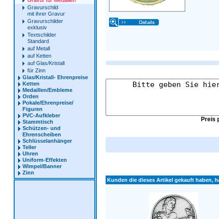
Gravur für Medaillen
Gravurschild
mit ihrer Gravur
Gravurschilder
exklusiv
Textschilder
Standard
auf Metall
auf Ketten
auf Glas/Kristall
für Zinn
Glas/Kristall- Ehrenpreise
Ketten
Medaillen/Embleme
Orden
Pokale/Ehrenpreise/
Figuren
PVC-Aufkleber
Preis 
Stammtisch
Schützen- und
Ehrenscheiben
Schlüsselanhänger
Teller
Uhren
Uniform-Effekten
Wimpel/Banner
Zinn
Kunden die dieses Artikel gekauft haben, ha