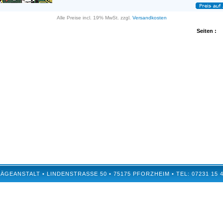
Alle Preise incl. 19% MwSt. zzgl.
Versandkosten
Seiten :
EANSTALT • LINDENSTRASSE 50 • 75175 PFORZHEIM • TEL: 07231 15 40 7