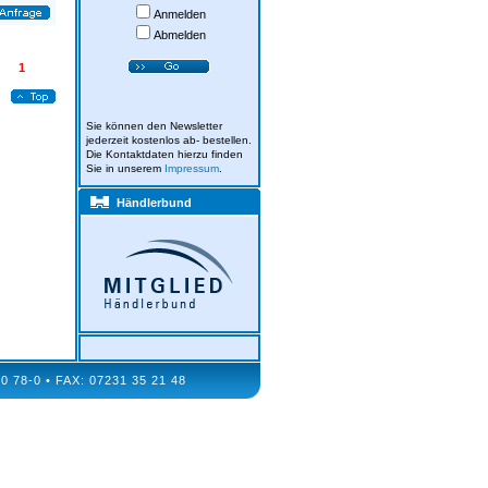
Anmelden
Abmelden
1
Sie können den Newsletter
jederzeit kostenlos ab- bestellen.
Die Kontaktdaten hierzu finden
Sie in unserem
Impressum
.
Händlerbund
8-0 • FAX: 07231 35 21 48