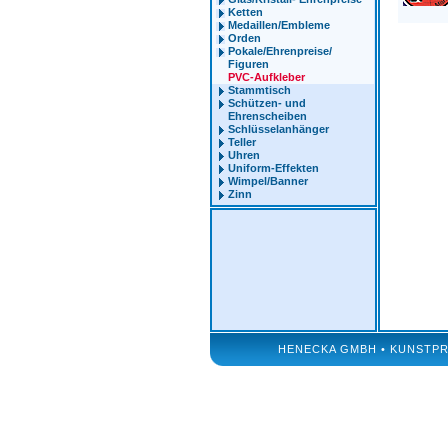
Ketten
Medaillen/Embleme
Orden
Pokale/Ehrenpreise/
Figuren
PVC-Aufkleber
Stammtisch
Schützen- und
Ehrenscheiben
Schlüsselanhänger
Teller
Uhren
Uniform-Effekten
Wimpel/Banner
Zinn
HENECKA GMBH • KUNSTPRÄG