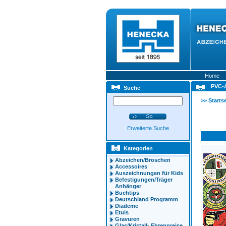
Home
PVC-A
Suche
>>
Startse
Erweiterte Suche
Kategorien
Abzeichen/Broschen
Accessoires
Auszeichnungen für Kids
Befestigungen/Träger
Anhänger
Buchtips
Deutschland Programm
Diademe
Etuis
Gravuren
Glas/Kristall- Ehrenpreise