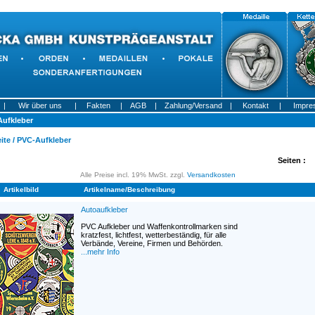
|
Wir über uns
|
Fakten
|
AGB
|
Zahlung/Versand
|
Kontakt
|
Impre
ufkleber
ite
/
PVC-Aufkleber
Seiten :
Alle Preise incl. 19% MwSt. zzgl.
Versandkosten
Artikelbild
Artikelname/Beschreibung
Autoaufkleber
PVC Aufkleber und Waffenkontrollmarken sind
kratzfest, lichtfest, wetterbeständig, für alle
Verbände, Vereine, Firmen und Behörden.
...mehr Info