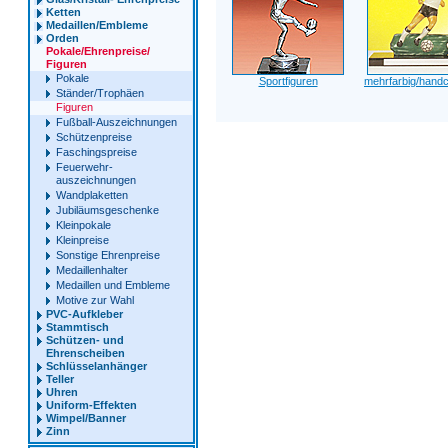
Ketten
Medaillen/Embleme
Orden
Pokale/Ehrenpreise/
Figuren
Pokale
Sportfiguren
mehrfarbig/handco
Ständer/Trophäen
Figuren
Fußball-Auszeichnungen
Schützenpreise
Faschingspreise
Feuerwehr-
auszeichnungen
Wandplaketten
Jubiläumsgeschenke
Kleinpokale
Kleinpreise
Sonstige Ehrenpreise
Medaillenhalter
Medaillen und Embleme
Motive zur Wahl
PVC-Aufkleber
Stammtisch
Schützen- und
Ehrenscheiben
Schlüsselanhänger
Teller
Uhren
Uniform-Effekten
Wimpel/Banner
Zinn