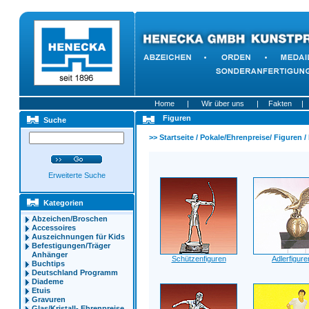
Home
|
Wir über uns
|
Fakten
|
Figuren
Suche
>>
Startseite
/
Pokale/Ehrenpreise/ Figuren
/
Erweiterte Suche
Kategorien
Abzeichen/Broschen
Accessoires
Auszeichnungen für Kids
Befestigungen/Träger
Anhänger
Schützenfiguren
Adlerfigure
Buchtips
Deutschland Programm
Diademe
Etuis
Gravuren
Glas/Kristall- Ehrenpreise