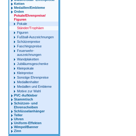
Ketten
Medaillen/Embleme
Orden
Pokale/Ehrenpreise/
Figuren
Pokale
Ständer/Trophäen
Figuren
Fußball-Auszeichnungen
Schützenpreise
Faschingspreise
Feuerwehr-
auszeichnungen
Wandplaketten
Jubiläumsgeschenke
Kleinpokale
Kleinpreise
Sonstige Ehrenpreise
Medaillenhalter
Medaillen und Embleme
Motive zur Wahl
PVC-Aufkleber
Stammtisch
Schützen- und
Ehrenscheiben
Schlüsselanhänger
Teller
Uhren
Uniform-Effekten
Wimpel/Banner
Zinn