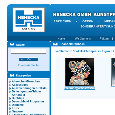
Home
|
Wir über uns
|
Fakten
|
Ständer/Trophäen
Suche
>>
Startseite
/
Pokale/Ehrenpreise/ Figuren
/
Erweiterte Suche
Kategorien
Abzeichen/Broschen
Accessoires
Auszeichnungen für Kids
mehrfarbig/handcoloriert
Befestigungen/Träger
Anhänger
Buchtips
Deutschland Programm
Diademe
Etuis
Gravuren
Glas/Kristall- Ehrenpreise