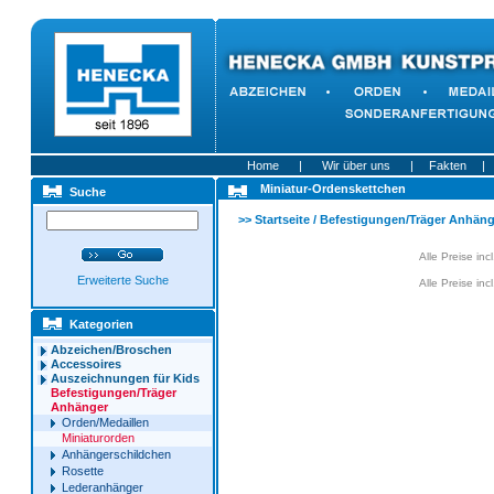
Home
|
Wir über uns
|
Fakten
|
Miniatur-Ordenskettchen
Suche
>>
Startseite
/
Befestigungen/Träger Anhäng
Alle Preise in
Erweiterte Suche
Alle Preise in
Kategorien
Abzeichen/Broschen
Accessoires
Auszeichnungen für Kids
Befestigungen/Träger
Anhänger
Orden/Medaillen
Miniaturorden
Anhängerschildchen
Rosette
Lederanhänger