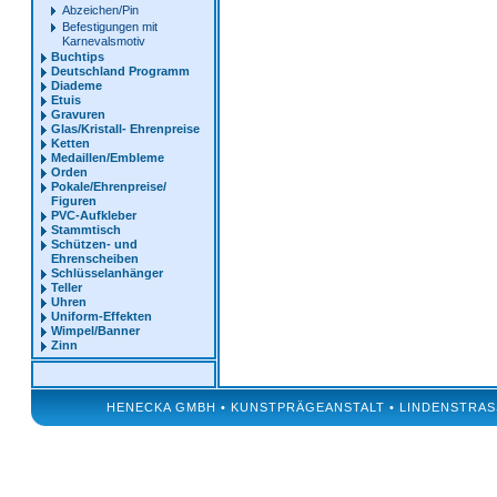
Abzeichen/Pin
Befestigungen mit
Karnevalsmotiv
Buchtips
Deutschland Programm
Diademe
Etuis
Gravuren
Glas/Kristall- Ehrenpreise
Ketten
Medaillen/Embleme
Orden
Pokale/Ehrenpreise/
Figuren
PVC-Aufkleber
Stammtisch
Schützen- und
Ehrenscheiben
Schlüsselanhänger
Teller
Uhren
Uniform-Effekten
Wimpel/Banner
Zinn
HENECKA GMBH • KUNSTPRÄGEANSTALT • LINDENSTRASSE 50